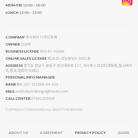
MON-FRI
10:00 ~ 18:00
LUNCH
12:00 ~ 13:00
주식회사 디자인포레
COMPANY
신승혜
OWNER
363-87-02666
BUSINESS LICENSE
제2025-성남분당A-0091호
ONLINE SALES LICENSE
경기도 성남시 분당구 판교대장로 117, 301동 1202호(대장동,힐스테이
ADDRESS
트 판교 엘포리 A3BL)
PERSONAL INFO MANAGER
IBK 257-151008-04-019
BANK
moltolucirdesign@naver.com
MAIL
07041203099
CALL CENTER
COPYRIGHTⓒBRANDED.ALL RIGHTS RESERVED.
ABOUT US
AGREEMENT
PRIVACY POLICY
GUIDE