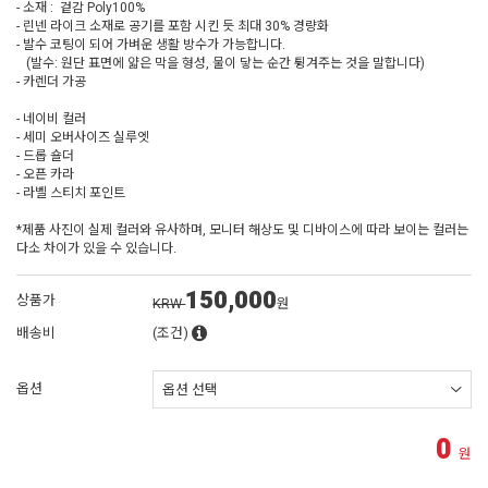
- 소재 : 겉감 Poly100%
- 린넨 라이크 소재로 공기를 포함 시킨 듯 최대 30% 경량화
- 발수 코팅이 되어 가벼운 생활 방수가 가능합니다.
(발수: 원단 표면에 얇은 막을 형성, 물이 닿는 순간 튕겨주는 것을 말합니다)
- 카렌더 가공
- 네이비 컬러
- 세미 오버사이즈 실루엣
- 드롭 숄더
- 오픈 카라
- 라벨 스티치 포인트
*제품 사진이 실제 컬러와 유사하며, 모니터 해상도 및 디바이스에 따라 보이는 컬러는
다소 차이가 있을 수 있습니다.
150,000
상품가
KRW
원
배송비
(조건)
옵션
0
원