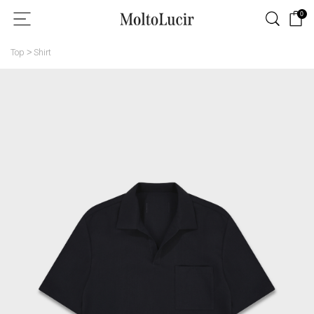
0
Top
Shirt